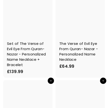
Set of The Verse of
The Verse of Evil Eye
Evil Eye From Quran-
From Quran- Nazar -
Nazar - Personalized
Personalized Name
Name Necklace +
Necklace
Bracelet
£
£64.99
£
£139.99
6
1
4
Ajouter au panier
Ajouter au panier
3
.
9
9
.
9
9
9