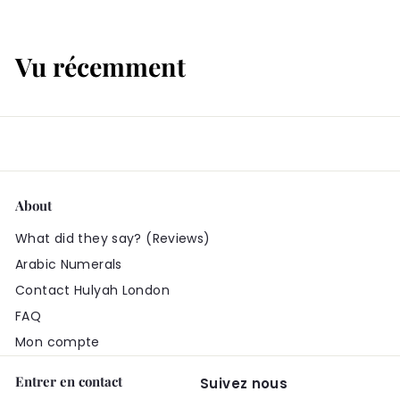
.
9
9
9
Vu récemment
9
About
What did they say? (Reviews)
Arabic Numerals
Contact Hulyah London
FAQ
Mon compte
Entrer en contact
Suivez nous