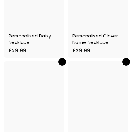
Personalized Daisy
Personalised Clover
Necklace
Name Necklace
£
£
£29.99
£29.99
2
2
Ajouter au panier
Ajouter au panier
9
9
.
.
9
9
9
9