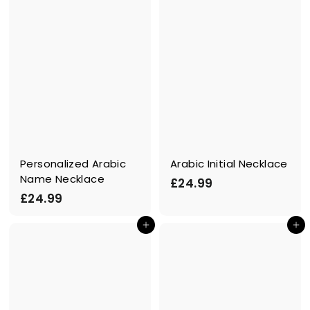
Personalized Arabic
Arabic Initial Necklace
Name Necklace
£
£24.99
£
£24.99
2
2
4
Ajouter au panier
Ajouter au panier
4
.
.
9
9
9
9