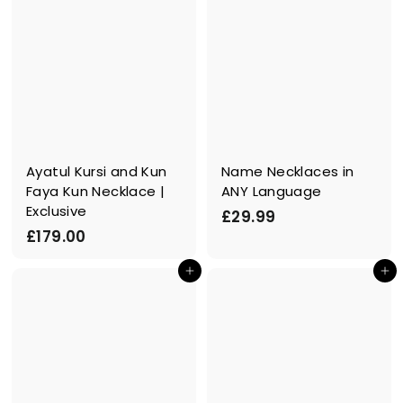
Ayatul Kursi and Kun
Name Necklaces in
Faya Kun Necklace |
ANY Language
Exclusive
£
£29.99
£
£179.00
2
1
9
Ajouter au panier
Ajouter au panier
7
.
9
9
.
9
0
0