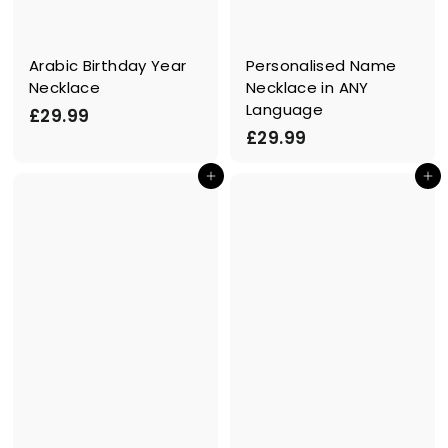
Arabic Birthday Year
Personalised Name
Necklace
Necklace in ANY
Language
£
£29.99
£
£29.99
2
2
9
Ajouter au panier
Ajouter au panier
9
.
.
9
9
9
9