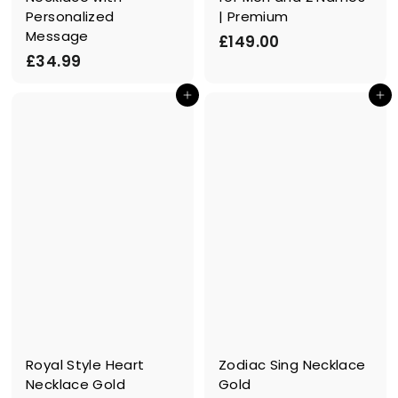
Personalized
| Premium
Message
£
£149.00
£
£34.99
1
3
4
Ajouter au panier
Ajouter au panier
4
9
.
.
9
0
9
0
Royal Style Heart
Zodiac Sing Necklace
Necklace Gold
Gold