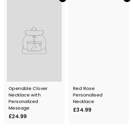
9
4
9
.
.
9
0
9
0
Openable Clover
Red Rose
Necklace with
Personalised
Personalized
Necklace
Message
£
£34.99
£
£24.99
3
2
4
4
.