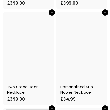
£
£
£399.00
£399.00
3
3
Ajouter au panier
Ajouter au panier
9
9
9
9
.
.
0
0
0
0
Two Stone Hear
Personalised Sun
Necklace
Flower Necklace
£
£
£399.00
£34.99
3
3
Ajouter au panier
Ajouter au panier