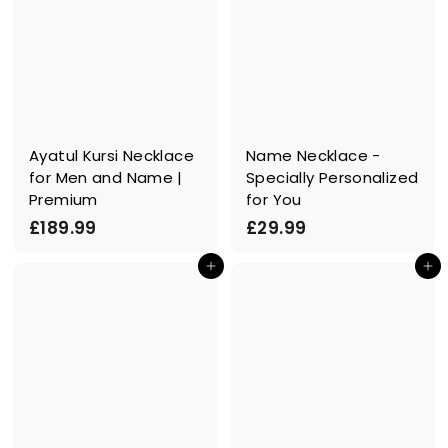
Ayatul Kursi Necklace
Name Necklace -
for Men and Name |
Specially Personalized
Premium
for You
£
£
£189.99
£29.99
1
2
Ajouter au panier
Ajouter au panier
8
9
9
.
.
9
9
9
9