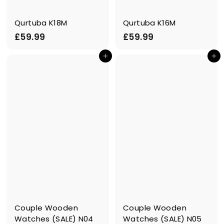
Qurtuba K18M
Qurtuba K16M
£
£
£59.99
£59.99
5
5
Ajouter au panier
Ajouter au panier
9
9
.
.
9
9
9
9
Couple Wooden
Couple Wooden
Watches (SALE) N04
Watches (SALE) N05