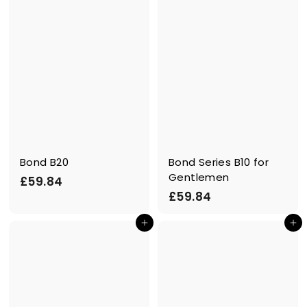
Bond B20
Bond Series B10 for
Gentlemen
£
£59.84
£
£59.84
5
5
9
Ajouter au panier
Ajouter au panier
9
.
.
8
8
4
4