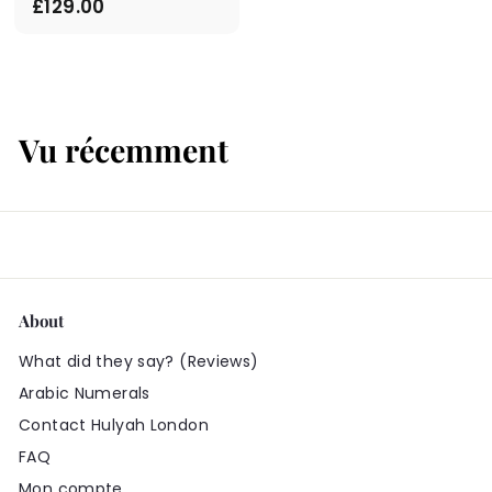
£
£129.00
1
2
9
.
Vu récemment
0
0
About
What did they say? (Reviews)
Arabic Numerals
Contact Hulyah London
FAQ
Mon compte