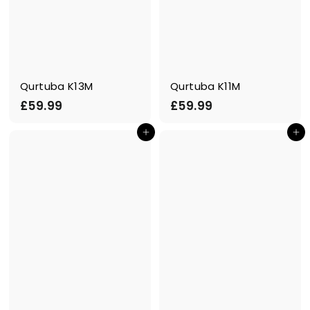
Qurtuba K13M
Qurtuba K11M
£
£
£59.99
£59.99
5
5
Ajouter au panier
Ajouter au panier
9
9
.
.
9
9
9
9