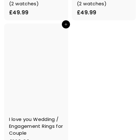
(2 watches)
(2 watches)
£
£
£49.99
£49.99
4
4
Ajouter au panier
9
9
.
.
9
9
9
9
I love you Wedding /
Engagement Rings for
Couple