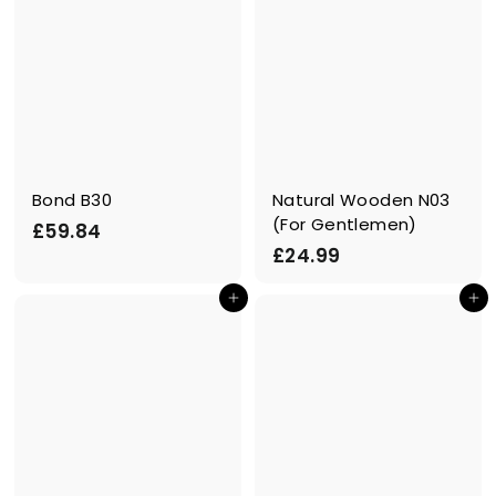
Bond B30
Natural Wooden N03
(For Gentlemen)
£
£59.84
£
£24.99
5
2
9
Ajouter au panier
Ajouter au panier
4
.
.
8
9
4
9