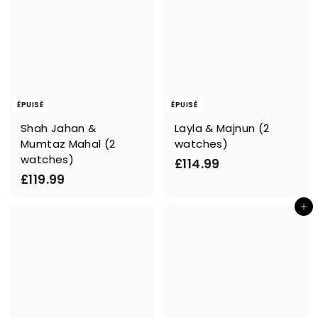
ÉPUISÉ
ÉPUISÉ
Shah Jahan &
Layla & Majnun (2
Mumtaz Mahal (2
watches)
watches)
£
£114.99
£
£119.99
1
1
1
Ajouter au panier
1
4
9
.
.
9
9
9
9