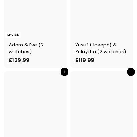
ÉPUISÉ
Adam & Eve (2
Yusuf (Joseph) &
watches)
Zulaykha (2 watches)
£
£
£139.99
£119.99
1
1
Ajouter au panier
Ajouter au panier
3
1
9
9
.
.
9
9
9
9