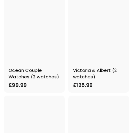
Ocean Couple
Victoria & Albert (2
Watches (2 watches)
watches)
£
£
£99.99
£125.99
9
1
9
2
.
5
9
.
9
9
9