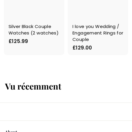
Silver Black Couple
I love you Wedding /
Watches (2 watches)
Engagement Rings for
Couple
£
£125.99
£
£129.00
1
1
2
2
5
9
.
.
9
Vu récemment
0
9
0