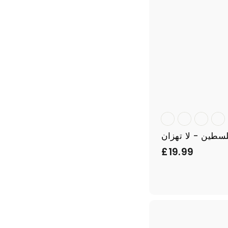
£
£19.99
1
9
.
9
9