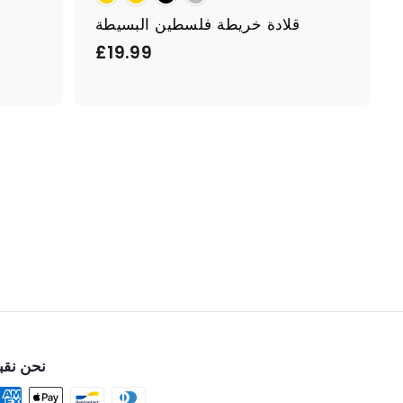
قلادة خريطة فلسطين البسيطة
£
£19.99
1
9
.
9
9
نحن نقب