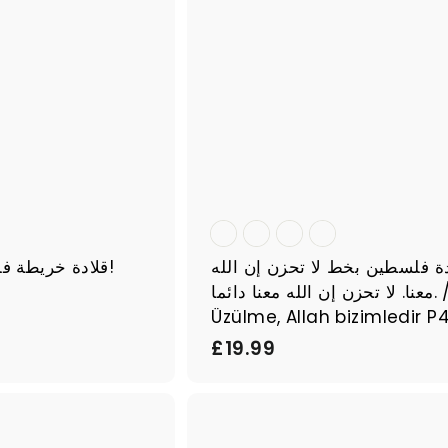
ة
دة فلسطين بخط لا تحزن إن الله
قلادة خريطة فلسطين - لا تهزان!
معنا. لا تحزن إن الله معنا دائما. /
Üzülme, Allah bizimledir P
£
£19.99
1
9
ا
.
ل