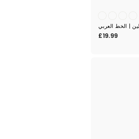
ن | الخط العربي
£
£19.99
1
9
.
9
9