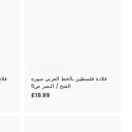
ة
ة
قلادة فلسطين بالخط العربي سورة
قلا
الفتح / النصر ص5
4
£
£19.99
1
9
.
ا
ا
9
ل
ل