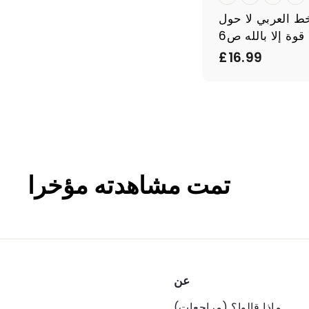
ط العربي لا حول
 قوة إلا بالله ص6
£
£16.99
1
6
.
9
9
تمت مشاهدته مؤخرا
عن
ماذا قالوا؟ (مراجعات)