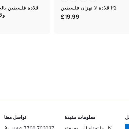
قلادة لا تهزان فلسطين P2
قلادة فلسطين بالخ
ولا
£
£19.99
1
9
.
9
9
ل
معلومات مفيدة
تواصل معنا
كل ما تحتاج إلى معرفته
+44 7706 703037