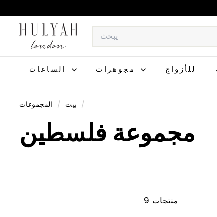
انتقل
إلى
إيقاف
H
المحتوى
Search
عرض
U
الشرائح
L
مؤقتًا
Y
للأزواج
مجوهرات
الساعات
A
H
/
المجموعات
بيت
/
مجموعة فلسطين
9 منتجات