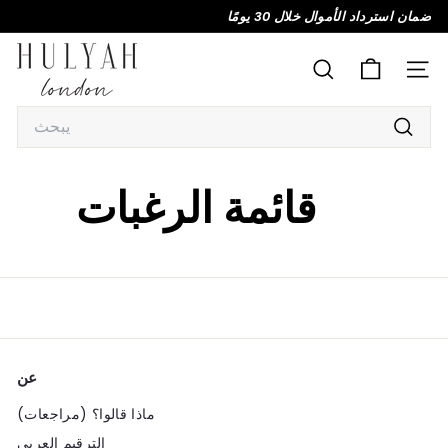
انتقل
ضمان استرداد الأموال خلال 30 يومًا
إلى
إيقاف
H
المحتوى
عرض
U
موقع
يبحث
الشرائح
L
مؤقتًا
Search
Y
يبحث
A
H
قائمة الرغبات
عن
ماذا قالوا؟ (مراجعات)
الترقيم العربي