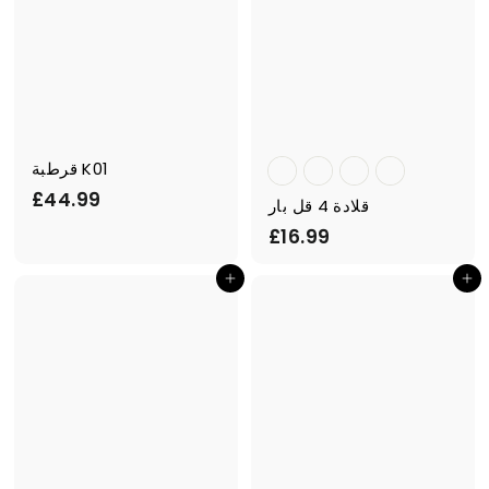
قرطبة K01
£
£44.99
قلادة 4 قل بار
4
£
£16.99
4
1
.
أضف إلى السلة
أضف إلى السلة
6
9
.
9
9
9