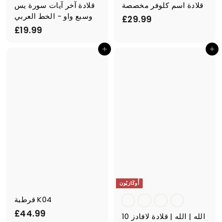
قلادة اسم كلوفر مخصصة
قلادة آخر آيات سورة يس
وسبع واو - الخط العربي
£
£29.99
£
£19.99
2
1
9
أضف إلى السلة
أضف إلى السلة
9
.
.
9
9
9
9
أُوكَازيُون
قرطبة K04
£
£44.99
10 الله | الله | قلادة لافادز