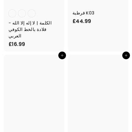
قرطبة K03
£
£44.99
الكلمة | لا إله إلا الله -
4
قلادة بالخط الكوفي
4
العربي
.
£
£16.99
9
1
أضف إلى السلة
أضف إلى السلة
9
6
.
9
9