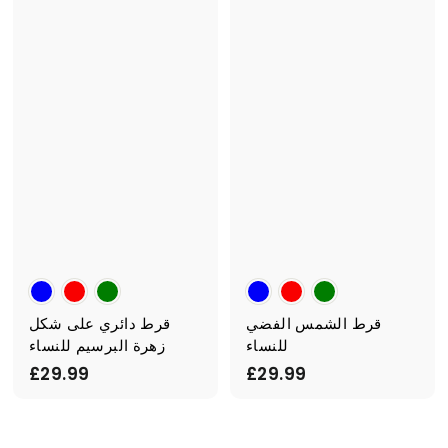
.
.
9
9
9
9
قرط الشمس الفضي
قرط دائري على شكل
للنساء
زهرة البرسيم للنساء
£
£
£29.99
£29.99
2
2
9
9