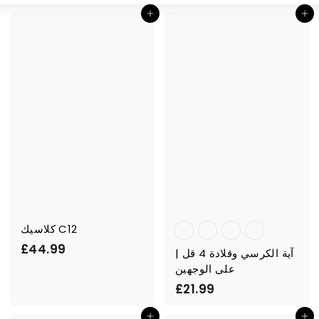
أضف إلى السلة
أضف إلى السلة
كلاسيك C12
£
£44.99
آية الكرسي وقلادة 4 قل |
4
على الوجهين
4
£
£21.99
.
2