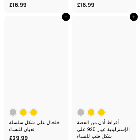
£
£
£16.99
£16.99
1
1
أضف إلى السلة
أضف إلى السلة
6
6
.
.
9
9
9
9
أقراط أذن من الفضة
خلخال على شكل سلسلة
الإسترلينية عيار 925 على
ثعبان للنساء
شكل قلب للنساء
£
£29.99