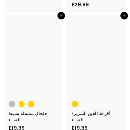
£
£29.99
2
2
9
أضف إلى السلة
أضف إلى السلة
9
.
.
9
9
9
9
أقراط العين الشريرة
خلخال سلسلة بسيط
للنساء
للنساء
£
£
£19.99
£19.99