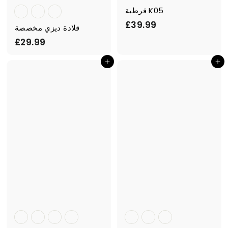
قرطبة K05
£
£39.99
قلادة ديزي مخصصة
3
£
£29.99
9
2
.
أضف إلى السلة
أضف إلى السلة
9
9
.
9
9
9