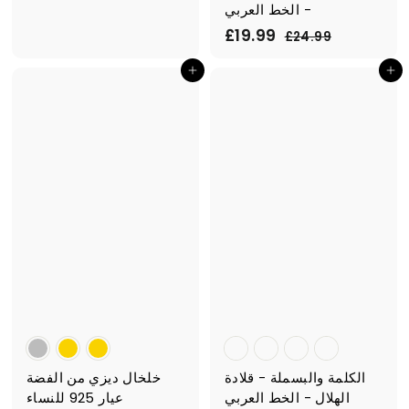
4
- الخط العربي
4
ا
£
س
£19.99
£
£24.99
.
ل
ع
2
1
أضف إلى السلة
4
س
ر
أضف إلى السلة
9
9
.
ع
ا
9
.
9
ر
ل
9
9
ا
ب
9
ل
ي
ع
ع
ا
د
ي
الكلمة والبسملة - قلادة
خلخال ديزي من الفضة
الهلال - الخط العربي
عيار 925 للنساء