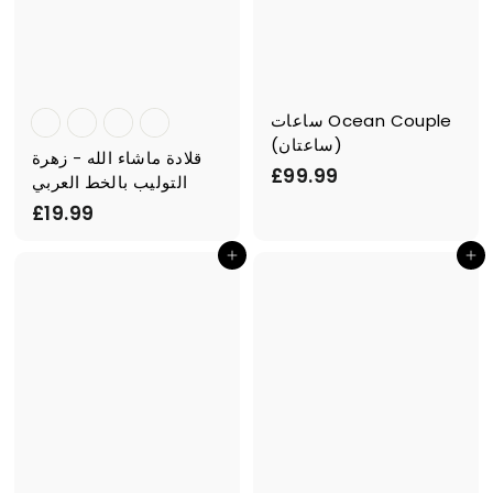
ساعات Ocean Couple
(ساعتان)
قلادة ماشاء الله - زهرة
£
£99.99
التوليب بالخط العربي
9
£
£19.99
9
1
.
أضف إلى السلة
أضف إلى السلة
9
9
.
9
9
9