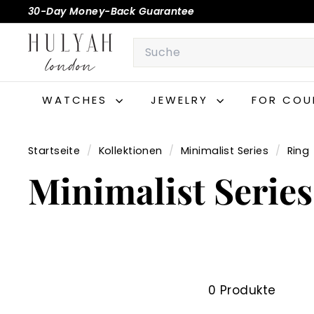
Direkt
30-Day Money-Back Guarantee
zum
Pause
H
Inhalt
Search
Diashow
U
L
Y
WATCHES
JEWELRY
FOR COU
A
H
Startseite
/
Kollektionen
/
Minimalist Series
/
Ring
Minimalist Series
0 Produkte