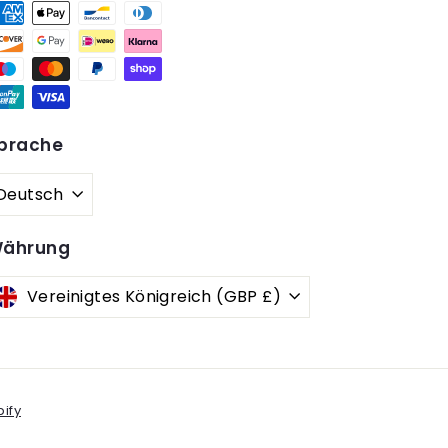
prache
Deutsch
ährung
Vereinigtes Königreich (GBP £)
ify