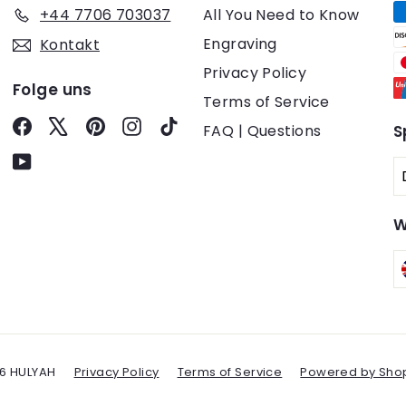
+44 7706 703037
All You Need to Know
Engraving
Kontakt
Privacy Policy
Folge uns
Terms of Service
Facebook
X
Pinterest
Instagram
TikTok
FAQ | Questions
S
YouTube
W
6 HULYAH
Privacy Policy
Terms of Service
Powered by Shop