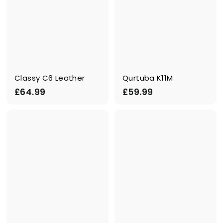
Classy C6 Leather
Qurtuba K11M
£
£
£64.99
£59.99
6
5
4
9
.
.
9
9
9
9