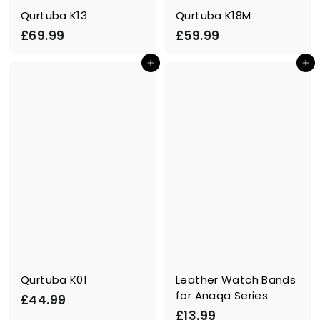
Qurtuba K13
Qurtuba K18M
£
£
£69.99
£59.99
6
5
In den Einkaufswagen legen
In den Einkaufswagen legen
9
9
.
.
9
9
9
9
Qurtuba K01
Leather Watch Bands
for Anaqa Series
£
£44.99
£
£13.99
4