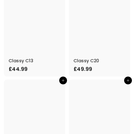
Classy C13
Classy C20
£
£
£44.99
£49.99
4
4
In den Einkaufswagen legen
In den Einkaufswagen legen
4
9
.
.
9
9
9
9