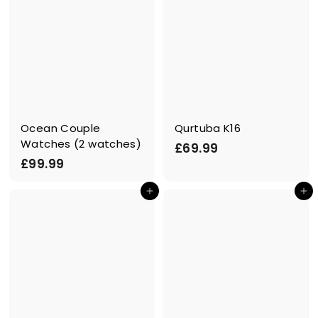
Ocean Couple
Qurtuba K16
Watches (2 watches)
£
£69.99
£
£99.99
6
9
9
In den Einkaufswagen legen
In den Einkaufswagen legen
9
.
.
9
9
9
9