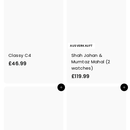
AUSVERKAUFT
Classy C4
Shah Jahan &
Mumtaz Mahal (2
£
£46.99
watches)
4
£
£119.99
6
1
.
In den Einkaufswagen legen
In den Einkaufswagen legen
1
9
9
9
.
9
9