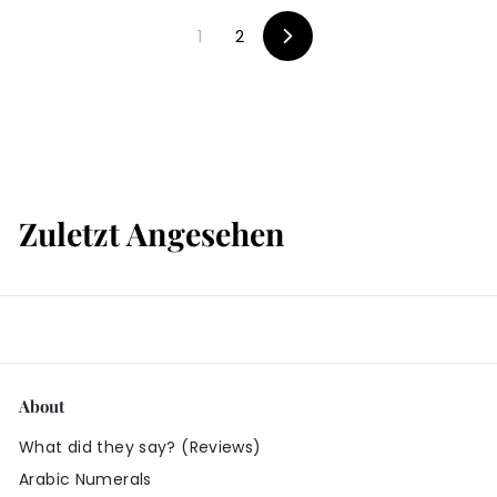
9
9
1
2
9
9
V
o
r
w
ä
r
t
s
Zuletzt Angesehen
About
What did they say? (Reviews)
Arabic Numerals