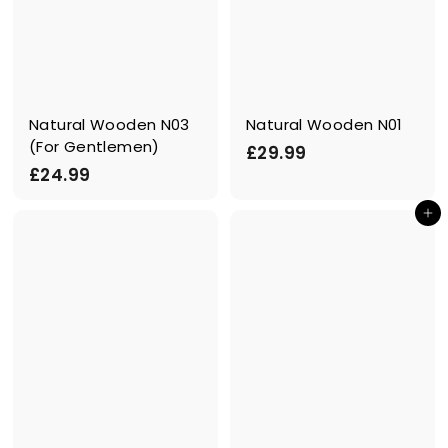
Natural Wooden N03
Natural Wooden N01
(For Gentlemen)
£
£29.99
£
£24.99
2
2
9
In den Einkaufswagen legen
4
.
.
9
9
9
9