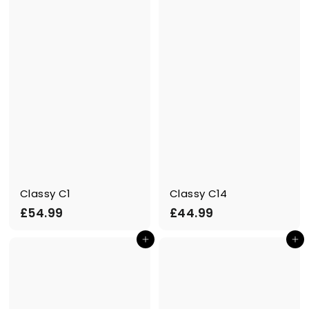
.
.
9
9
9
9
Classy C1
Classy C14
£
£
£54.99
£44.99
5
4
In den Einkaufswagen legen
In den Einkaufswagen legen
4
4
.
.
9
9
9
9