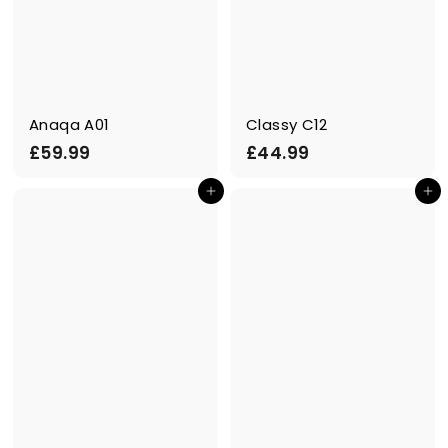
Anaqa A01
Classy C12
£
£
£59.99
£44.99
5
4
In den Einkaufswagen legen
In den Einkaufswagen legen
9
4
.
.
9
9
9
9