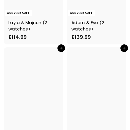
AUSVERKAUFT
AUSVERKAUFT
Layla & Majnun (2
Adam & Eve (2
watches)
watches)
£
£
£114.99
£139.99
1
1
In den Einkaufswagen legen
In den Einkaufswagen legen
1
3
4
9
.
.
9
9
9
9