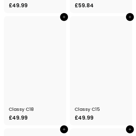
£
£
£49.99
£59.84
4
5
In den Einkaufswagen legen
In den Einkaufswagen legen
9
9
.
.
9
8
9
4
Classy C18
Classy C15
£
£
£49.99
£49.99
4
4
In den Einkaufswagen legen
In den Einkaufswagen legen
9
9