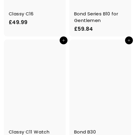
Classy C16
Bond Series B10 for
Gentlemen
£
£49.99
£
£59.84
4
5
9
In den Einkaufswagen legen
In den Einkaufswagen legen
9
.
.
9
8
9
4
Classy C11 Watch
Bond B30