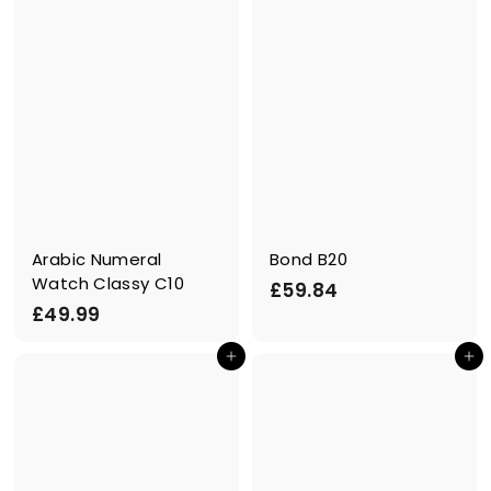
Arabic Numeral
Bond B20
Watch Classy C10
£
£59.84
£
£49.99
5
4
9
In den Einkaufswagen legen
In den Einkaufswagen legen
9
.
.
8
9
4
9