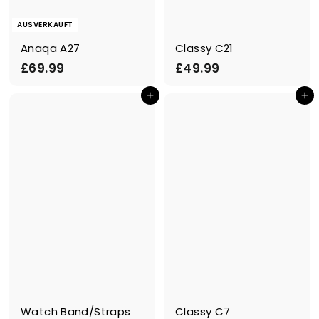
AUSVERKAUFT
Anaqa A27
Classy C21
£
£
£69.99
£49.99
6
4
In den Einkaufswagen legen
In den Einkaufswagen legen
9
9
.
.
9
9
9
9
Watch Band/Straps
Classy C7