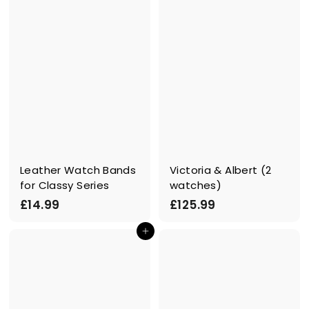
9
9
9
9
Leather Watch Bands
Victoria & Albert (2
for Classy Series
watches)
£
£
£14.99
£125.99
1
1
In den Einkaufswagen legen
4
2
.
5
9
.
9
9
9