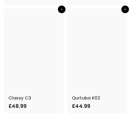
1
4
In den Einkaufswagen legen
In den Einkaufswagen legen
3
.
.
9
9
9
9
Classy C3
Qurtuba K02
£
£
£48.99
£44.99
4
4
8
4
.
.