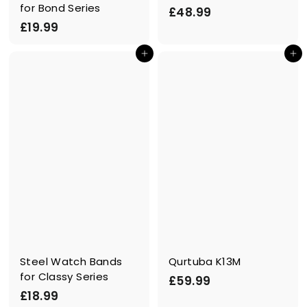
for Bond Series
£
£48.99
£
£19.99
4
1
8
In den Einkaufswagen legen
In den Einkaufswagen legen
9
.
.
9
9
9
9
Steel Watch Bands
Qurtuba K13M
for Classy Series
£
£59.99
£
£18.99
5