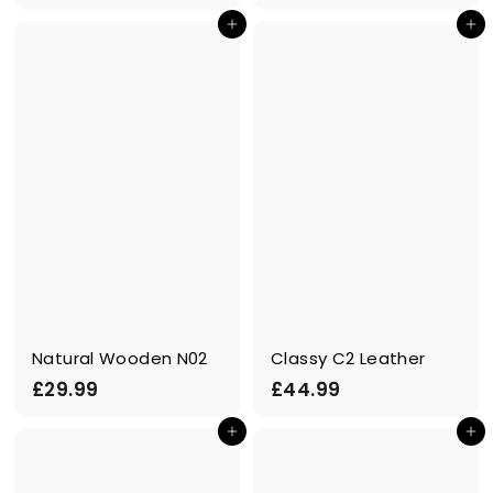
1
9
In den Einkaufswagen legen
In den Einkaufswagen legen
8
.
.
9
9
9
9
Natural Wooden N02
Classy C2 Leather
£
£
£29.99
£44.99
2
4
In den Einkaufswagen legen
In den Einkaufswagen legen
9
4
.
.