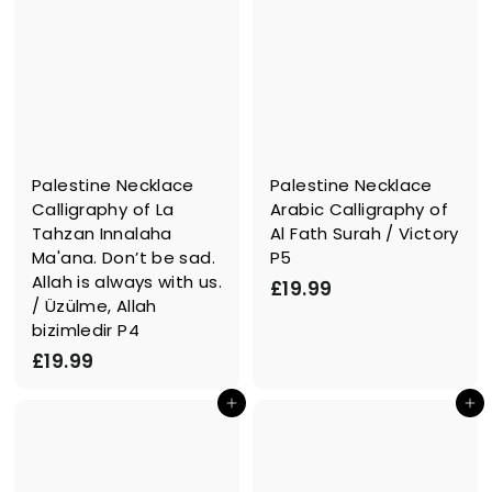
Palestine Necklace
Palestine Necklace
Calligraphy of La
Arabic Calligraphy of
Tahzan Innalaha
Al Fath Surah / Victory
Ma'ana. Don’t be sad.
P5
Allah is always with us.
£
£19.99
/ Üzülme, Allah
1
bizimledir P4
9
£
£19.99
.
1
9
In den Einkaufswagen legen
In den Einkaufswagen legen
9
9
.
9