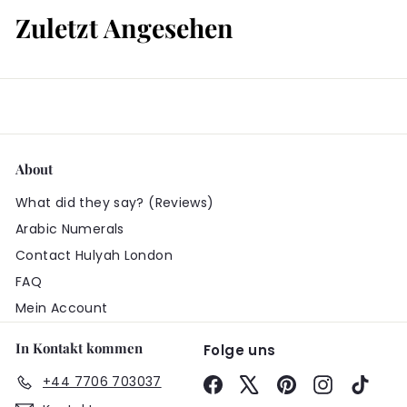
Zuletzt Angesehen
9
About
What did they say? (Reviews)
Arabic Numerals
Contact Hulyah London
FAQ
Mein Account
In Kontakt kommen
Folge uns
+44 7706 703037
Facebook
X
Pinterest
Instagram
TikTo