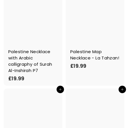
Palestine Necklace
Palestine Map
with Arabic
Necklace - La Tahzan!
calligraphy of Surah
£
£19.99
Al-Inshirah P7
1
£
£19.99
9
1
.
In den Einkaufswagen legen
In den Einkaufswagen legen
9
9
.
9
9
9