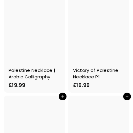
Palestine Necklace |
Victory of Palestine
Arabic Calligraphy
Necklace P1
£
£
£19.99
£19.99
1
1
In den Einkaufswagen legen
In den Einkaufswagen legen
9
9
.
.
9
9
9
9