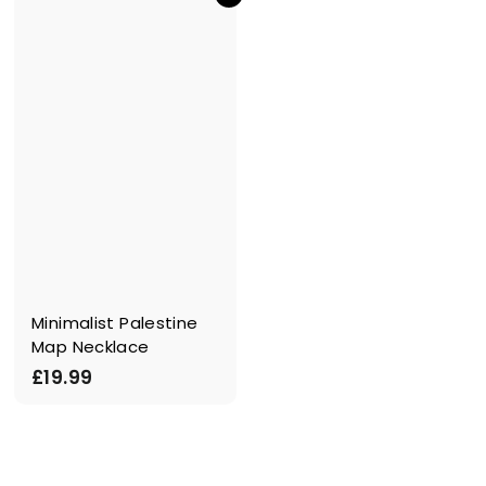
6
.
9
9
Minimalist Palestine
Map Necklace
£
£19.99
1
9
.
9