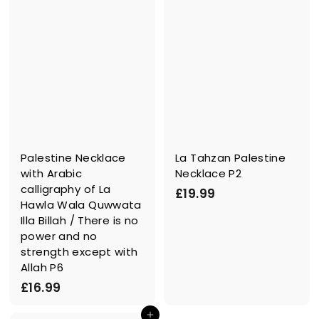
9
Palestine Necklace
La Tahzan Palestine
with Arabic
Necklace P2
calligraphy of La
£
£19.99
Hawla Wala Quwwata
1
Illa Billah / There is no
9
power and no
.
strength except with
9
Allah P6
9
£
£16.99
1
In den Einkaufswagen legen