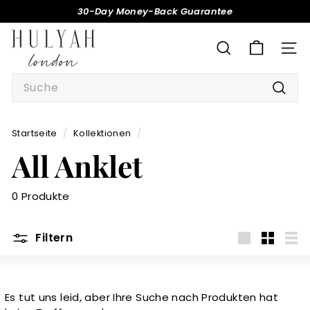
Direkt
30-Day Money-Back Guarantee
zum
Pause
H
Inhalt
Diashow
U
SUCHE
SEI
L
Search
Y
Such
A
H
Startseite
/
Kollektionen
/
All Anklet
0 Produkte
Filtern
groß
Klein
Lis
Es tut uns leid, aber Ihre Suche nach Produkten hat